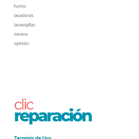
horno
lavadoras
lavavajillas
nevera
opinión
Terminis de Uso