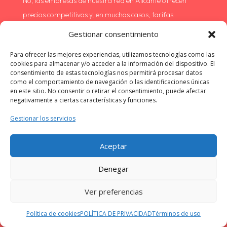
No, las empresas de nuestra red en Alicante ofrecen
precios competitivos y, en muchos casos, tarifas
exclusivas para nuestros clientes. Además, te beneficias
Gestionar consentimiento
de la seguridad y la calidad garantizadas por nuestra
Para ofrecer las mejores experiencias, utilizamos tecnologías como las
selección de proveedores.
cookies para almacenar y/o acceder a la información del dispositivo. El
consentimiento de estas tecnologías nos permitirá procesar datos
como el comportamiento de navegación o las identificaciones únicas
¿Quién responde en caso de problemas con la
en este sitio. No consentir o retirar el consentimiento, puede afectar
reparación de mi electrodoméstico?
negativamente a ciertas características y funciones.
Si surge algún problema con la reparación, puedes
Gestionar los servicios
ponerte en contacto tanto con la empresa que realizó el
servicio como con nuestro equipo de atención al cliente.
Aceptar
Estamos aquí para ayudarte a resolver cualquier
Denegar
inconveniente y asegurarnos de que recibas el mejor
servicio posible.
Ver preferencias
¿Las reparaciones realizadas en Rubí tienen
Política de cookies
POLÍTICA DE PRIVACIDAD
Términos de uso
garantía?