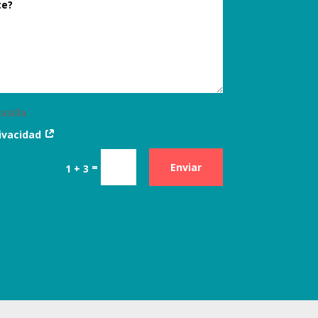
asilla
rivacidad
=
Enviar
1 + 3