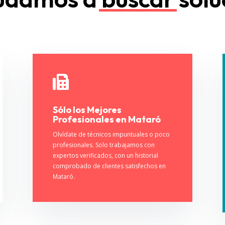

Sólo los Mejores
Profesionales en Mataró
Olvídate de técnicos impuntuales o poco
profesionales. Solo trabajamos con
expertos verificados, con un historial
comprobado de clientes satisfechos en
Mataró.