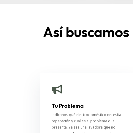
Así buscamos 

Tu Problema
Indícanos qué electrodoméstico necesita
reparación y cuál es el problema que
presenta. Ya sea una lavadora que no