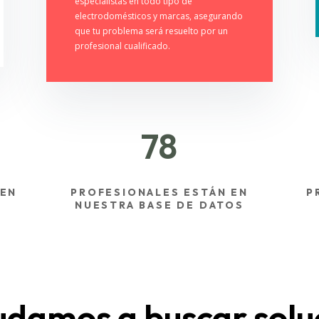
especialistas en todo tipo de
electrodomésticos y marcas, asegurando
que tu problema será resuelto por un
profesional cualificado.
78
 EN
PROFESIONALES ESTÁN EN
P
NUESTRA BASE DE DATOS
udamos a buscar solu