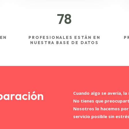
78
 EN
PROFESIONALES ESTÁN EN
P
NUESTRA BASE DE DATOS
paración
Cuando algo se avería, la 
No tienes que preocuparte
Nosotros lo hacemos por 
servicio posible sin estr