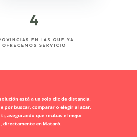
4
ROVINCIAS EN LAS QUE YA
OFRECEMOS SERVICIO
solución está a un solo clic de distancia.
 por buscar, comparar o elegir al azar.
ti, asegurando que recibas el mejor
és, directamente en Mataró.