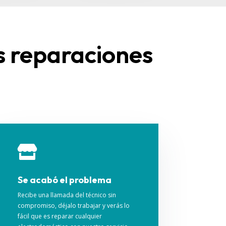
s reparaciones

Se acabó el problema
Recibe una llamada del técnico sin
compromiso, déjalo trabajar y verás lo
fácil que es reparar cualquier