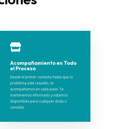

Acompañamiento en Todo
el Proceso
Desde el primer contacto hasta que tu
problema esté resuelto, te
acompañamos en cada paso. Te
mantenemos informado y estamos
disponibles para cualquier duda o
consulta.