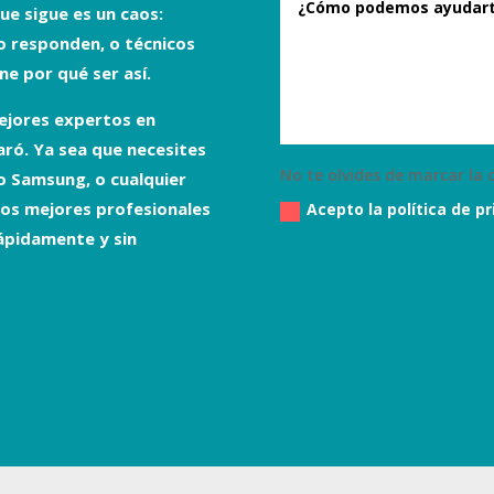
que sigue es un caos:
o responden, o técnicos
e por qué ser así.
mejores expertos en
ró. Ya sea que necesites
No te olvides de marcar la c
co Samsung
, o cualquier
los mejores profesionales
Acepto la política de p
ápidamente y sin