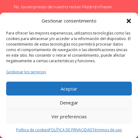
No, las empresas de nuestra red en Madrid ofrecen
precios competitivos y, en muchos casos, tarifas
Gestionar consentimiento
exclusivas para nuestros clientes. Además, te beneficias
de la seguridad y la calidad garantizadas por nuestra
Para ofrecer las mejores experiencias, utilizamos tecnologías como las
cookies para almacenar y/o acceder a la información del dispositivo. El
selección de proveedores.
consentimiento de estas tecnologías nos permitirá procesar datos
como el comportamiento de navegación o las identificaciones únicas
en este sitio. No consentir o retirar el consentimiento, puede afectar
¿Quién responde en caso de problemas con la
negativamente a ciertas características y funciones.
reparación de mi electrodoméstico?
Gestionar los servicios
Si surge algún problema con la reparación, puedes
ponerte en contacto tanto con la empresa que realizó el
Aceptar
servicio como con nuestro equipo de atención al cliente.
Estamos aquí para ayudarte a resolver cualquier
Denegar
inconveniente y asegurarnos de que recibas el mejor
Ver preferencias
servicio posible.
Política de cookies
POLÍTICA DE PRIVACIDAD
Términos de uso
¿Las reparaciones realizadas en Madrid