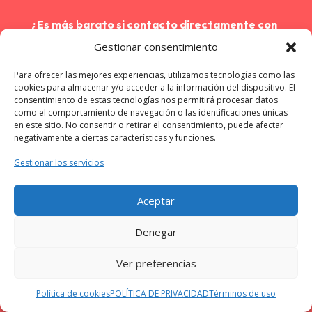
¿Es más barato si contacto directamente con
la empresa de reparaciones en Fuencarral-El
Gestionar consentimiento
Pardo?
Para ofrecer las mejores experiencias, utilizamos tecnologías como las
No, las empresas de nuestra red en Alicante ofrecen
cookies para almacenar y/o acceder a la información del dispositivo. El
precios competitivos y, en muchos casos, tarifas
consentimiento de estas tecnologías nos permitirá procesar datos
como el comportamiento de navegación o las identificaciones únicas
exclusivas para nuestros clientes. Además, te beneficias
en este sitio. No consentir o retirar el consentimiento, puede afectar
de la seguridad y la calidad garantizadas por nuestra
negativamente a ciertas características y funciones.
selección de proveedores.
Gestionar los servicios
¿Quién responde en caso de problemas con la
Aceptar
reparación de mi electrodoméstico?
Denegar
Si surge algún problema con la reparación, puedes
ponerte en contacto tanto con la empresa que realizó el
Ver preferencias
Si lo prefieres puedes mandar un watsapp
servicio como con nuestro equipo de atención al cliente.
Estamos aquí para ayudarte a resolver cualquier
Política de cookies
POLÍTICA DE PRIVACIDAD
Términos de uso