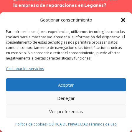
la empresa de reparaciones en Leganés
?
No, las empresas de nuestra red en Alicante ofrecen
Gestionar consentimiento
precios competitivos y, en muchos casos, tarifas
exclusivas para nuestros clientes. Además, te beneficias
Para ofrecer las mejores experiencias, utilizamos tecnologías como las
cookies para almacenar y/o acceder a la información del dispositivo. El
de la seguridad y la calidad garantizadas por nuestra
consentimiento de estas tecnologías nos permitirá procesar datos
como el comportamiento de navegación o las identificaciones únicas
selección de proveedores.
en este sitio. No consentir o retirar el consentimiento, puede afectar
negativamente a ciertas características y funciones.
¿Quién responde en caso de problemas con la
Gestionar los servicios
reparación de mi electrodoméstico?
Si surge algún problema con la reparación, puedes
Aceptar
ponerte en contacto tanto con la empresa que realizó el
Denegar
servicio como con nuestro equipo de atención al cliente.
Estamos aquí para ayudarte a resolver cualquier
Ver preferencias
inconveniente y asegurarnos de que recibas el mejor
servicio posible.
Política de cookies
POLÍTICA DE PRIVACIDAD
Términos de uso