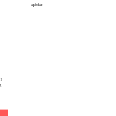
opinión
ca
s.