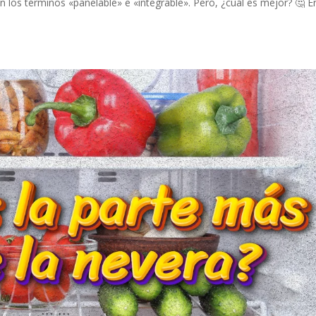
los términos «panelable» e «integrable». Pero, ¿cuál es mejor? 🤔 E