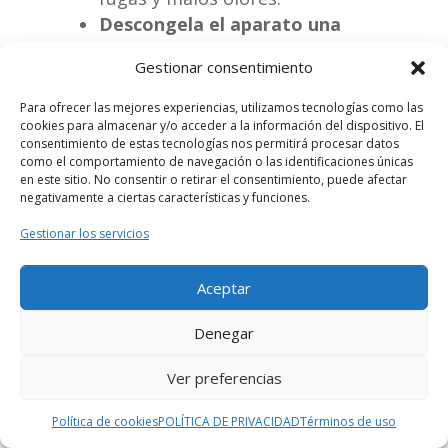
Descongela el aparato una
vez al año
si no es No Frost.
Gestionar consentimiento
En los modelos No Frost,
revisa que el sistema de
Para ofrecer las mejores experiencias, utilizamos tecnologías como las
descongelación funcione
cookies para almacenar y/o acceder a la información del dispositivo. El
consentimiento de estas tecnologías nos permitirá procesar datos
correctamente.
como el comportamiento de navegación o las identificaciones únicas
No sobrecargues los
en este sitio. No consentir o retirar el consentimiento, puede afectar
negativamente a ciertas características y funciones.
compartimentos.
Deja
siempre espacios para que el
Gestionar los servicios
aire frío circule entre los
alimentos.
Aceptar
Asegúrate de que las puertas
Denegar
cierren perfectamente.
Comprueba el estado de las
Ver preferencias
juntas y sustitúyelas cuando
notes que están desgastadas.
Política de cookies
POLÍTICA DE PRIVACIDAD
Términos de uso
Limpia la parte trasera del