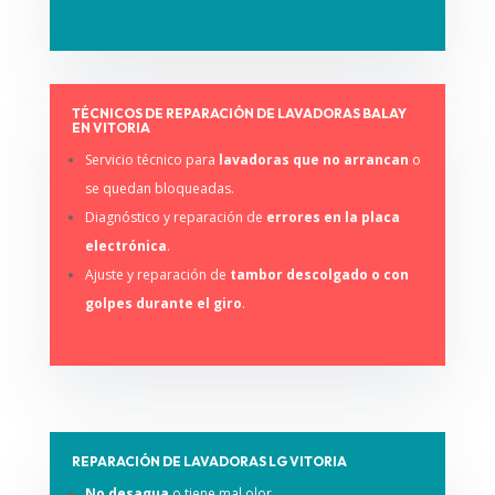
TÉCNICOS DE REPARACIÓN DE LAVADORAS BALAY
EN VITORIA
Servicio técnico para
lavadoras que no arrancan
o
se quedan bloqueadas.
Diagnóstico y reparación de
errores en la placa
electrónica
.
Ajuste y reparación de
tambor descolgado o con
golpes durante el giro
.
REPARACIÓN DE LAVADORAS LG VITORIA
No desagua
o tiene mal olor