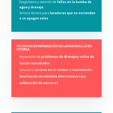
Diagnóstico y solución de
fallos en la bomba de
agua y drenaje
.
Servicio técnico para
lavadoras que no encienden
o se apagan solas
TÉCNICOS DE REPARACIÓN DE LAVADORAS LG EN
VITORIA
Reparación de
problemas de drenaje y ciclos de
lavado inacabados
.
Solución a
errores en el tambor o transmisión
.
Sustitución de módulos electrónicos LG y
calibración de sensores
.