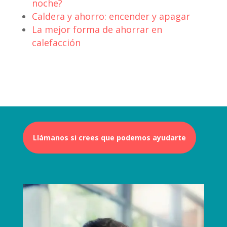
noche?
Caldera y ahorro: encender y apagar
La mejor forma de ahorrar en
calefacción
Llámanos si crees que podemos ayudarte