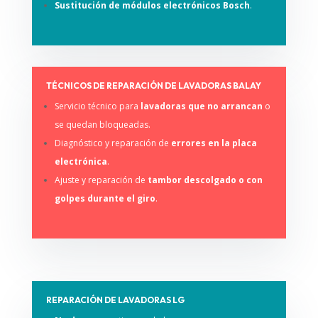
Sustitución de módulos electrónicos Bosch
.
TÉCNICOS DE REPARACIÓN DE LAVADORAS BALAY
Servicio técnico para
lavadoras que no arrancan
o
se quedan bloqueadas.
Diagnóstico y reparación de
errores en la placa
electrónica
.
Ajuste y reparación de
tambor descolgado o con
golpes durante el giro
.
REPARACIÓN DE LAVADORAS LG