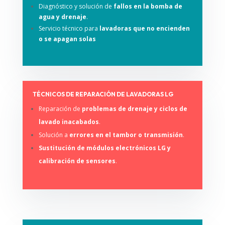
Diagnóstico y solución de
fallos en la bomba de
agua y drenaje
.
Servicio técnico para
lavadoras que no encienden
o se apagan solas
TÉCNICOS DE REPARACIÓN DE LAVADORAS LG
Reparación de
problemas de drenaje y ciclos de
lavado inacabados
.
Solución a
errores en el tambor o transmisión
.
Sustitución de módulos electrónicos LG y
calibración de sensores
.