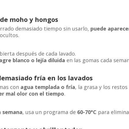
 de moho y hongos
 cerrado demasiado tiempo sin usarlo,
puede aparecer
ocultos.
bierta después de cada lavado.
agre blanco o lejía diluida
en las gomas cada seman
demasiado fría en los lavados
amas con
agua templada o fría
, la grasa y los rest
r mal olor con el tiempo
.
la semana
, usa un programa de
60-70°C
para eliminar