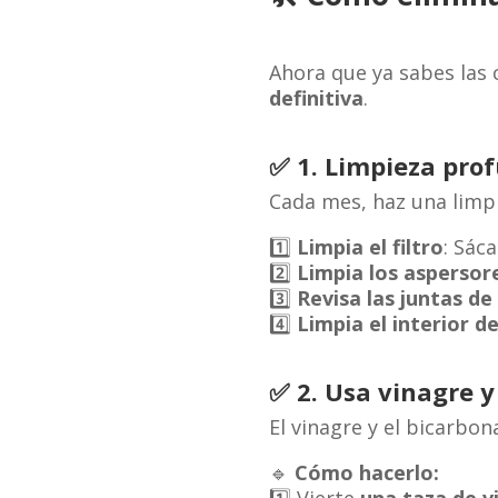
Ahora que ya sabes las
definitiva
.
✅
1. Limpieza prof
Cada mes, haz una limpi
1️⃣
Limpia el filtro
: Sác
2️⃣
Limpia los aspersor
3️⃣
Revisa las juntas d
4️⃣
Limpia el interior de
✅
2. Usa vinagre 
El vinagre y el bicarbon
🔹
Cómo hacerlo: