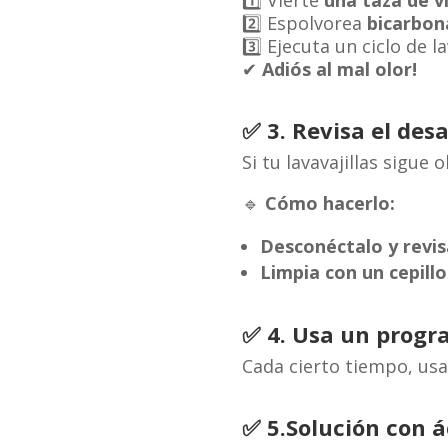
1️⃣ Vierte
una taza de v
2️⃣ Espolvorea
bicarbon
3️⃣ Ejecuta un ciclo de 
✔
Adiós al mal olor!
✅
3. Revisa el des
Si tu lavavajillas sigue
🔹
Cómo hacerlo:
Desconéctalo y revis
Limpia con un cepill
✅
4. Usa un progr
Cada cierto tiempo, u
✅
5
.
Solución con á