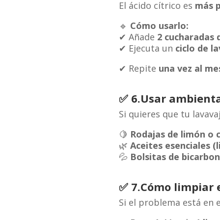
El ácido cítrico es
más p
🔹
Cómo usarlo:
✔ Añade
2 cucharadas d
✔ Ejecuta un
ciclo de l
✔ Repite
una vez al me
✅
6
.
Usar ambienta
Si quieres que tu lavavaj
🍋
Rodajas de limón o 
🌿
Aceites esenciales (
💦
Bolsitas de bicarbo
✅
7
.
Cómo limpiar 
Si el problema está en 