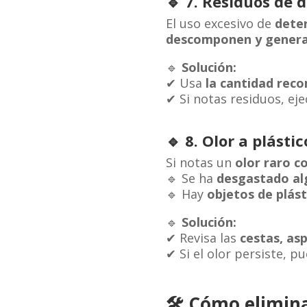
🔹
7. Residuos de 
El uso excesivo de
deter
descomponen y genera
🔹
Solución:
✔ Usa
la cantidad rec
✔ Si notas residuos, ej
🔹
8. Olor a plást
Si notas un
olor raro 
🔹 Se ha
desgastado al
🔹 Hay
objetos de plás
🔹
Solución:
✔ Revisa las
cestas, asp
✔ Si el olor persiste, 
🛠
Cómo eliminar