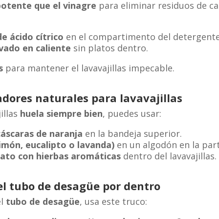
otente que el vinagre
para eliminar residuos de cal
e ácido cítrico
en el compartimento del detergente
avado en caliente
sin platos dentro.
s
para mantener el lavavajillas impecable.
dores naturales para lavavajillas
illas
huela siempre bien
, puedes usar:
cáscaras de naranja
en la bandeja superior.
limón, eucalipto o lavanda)
en un algodón en la part
nato con hierbas aromáticas
dentro del lavavajillas.
el tubo de desagüe por dentro
el
tubo de desagüe
, usa este truco: