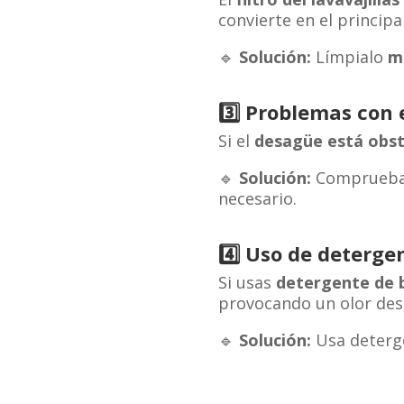
convierte en el principa
🔹
Solución:
Límpialo
m
3️⃣
Problemas con e
Si el
desagüe está obst
🔹
Solución:
Comprueba q
necesario.
4️⃣
Uso de deterge
Si usas
detergente de b
provocando un olor des
🔹
Solución:
Usa deterge