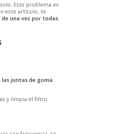
 solo. Este problema es
 este artículo, te
r de una vez por todas
.
s
 o las juntas de goma
s y limpia el filtro
pias con frecuencia, se