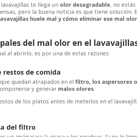
lavavajillas te llega un
olor desagradable
, no estás
nsas, pero la buena noticia es que tiene solución. En
lavavajillas huele mal y cómo eliminar ese mal olo
pales del mal olor en el lavavajilla
mal al abrirlo, es por una de estas razones:
 restos de comida
 que quedan atrapados en el
filtro, los aspersores
componerse y generar
malos olores
.
estos de los platos antes de meterlos en el lavavajilla
a del filtro
es un imán para la grasa y los residuos. Si no lo lim