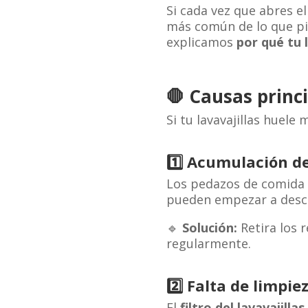
Si cada vez que abres el 
más común de lo que pie
explicamos
por qué tu 
🛑
Causas princi
Si tu lavavajillas huele 
1️⃣
Acumulación de
Los pedazos de comida
pueden empezar a des
🔹
Solución:
Retira los r
regularmente.
2️⃣
Falta de limpiez
El
filtro del lavavajillas