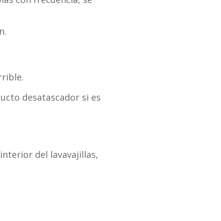
n.
rible.
ucto desatascador si es
nterior del lavavajillas,