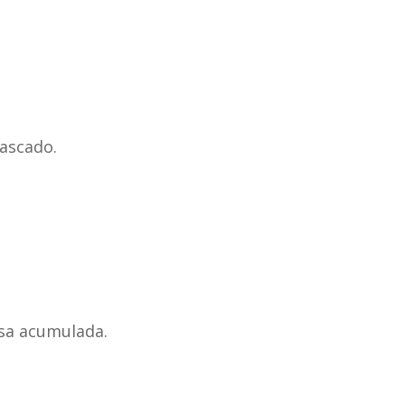
.
tascado.
asa acumulada.