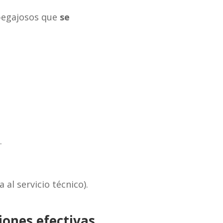
pegajosos que
se
.
 al servicio técnico).
ciones efectivas