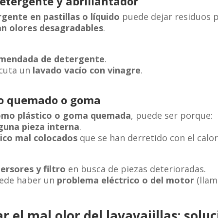
detergente y abrillantador
gente en pastillas o líquido
puede dejar residuos 
n olores desagradables
.
omendada de detergente
.
ecuta un
lavado vacío con vinagre
.
ico quemado o goma
como plástico o goma quemada
, puede ser porque:
guna pieza interna
.
tico mal colocados
que se han derretido con el calor
ersores y filtro
en busca de piezas deterioradas.
puede haber un
problema eléctrico o del motor
(llama
 el mal olor del lavavajillas: solu