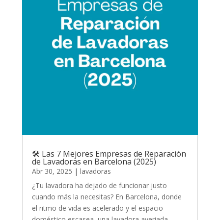
🛠️ Las 7 Mejores Empresas de Reparación
de Lavadoras en Barcelona (2025)
Abr 30, 2025
|
lavadoras
¿Tu lavadora ha dejado de funcionar justo
cuando más la necesitas? En Barcelona, donde
el ritmo de vida es acelerado y el espacio
doméstico escasea, una lavadora averiada