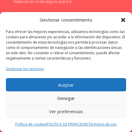
Valencia sin coste alguno para ti.
¿Es más barato si contacto directamente con
Gestionar consentimiento
la empresa de reparaciones en Vitoria?
Para ofrecer las mejores experiencias, utilizamos tecnologías como las
No, las empresas de nuestra red en Alicante ofrecen
cookies para almacenar y/o acceder a la información del dispositivo. El
consentimiento de estas tecnologías nos permitirá procesar datos
precios competitivos y, en muchos casos, tarifas
como el comportamiento de navegación o las identificaciones únicas
exclusivas para nuestros clientes. Además, te beneficias
en este sitio. No consentir o retirar el consentimiento, puede afectar
negativamente a ciertas características y funciones.
de la seguridad y la calidad garantizadas por nuestra
selección de proveedores.
Gestionar los servicios
¿Quién responde en caso de problemas con la
Aceptar
reparación de mi electrodoméstico?
Denegar
Si surge algún problema con la reparación, puedes
ponerte en contacto tanto con la empresa que realizó el
Ver preferencias
servicio como con nuestro equipo de atención al cliente.
Política de cookies
POLÍTICA DE PRIVACIDAD
Términos de uso
Estamos aquí para ayudarte a resolver cualquier