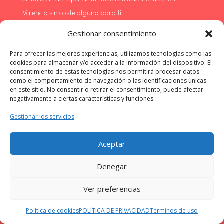
Valencia sin coste alguno para ti.
Gestionar consentimiento
¿Es más barato si contacto directamente con
la empresa de reparaciones en Toledo?
Para ofrecer las mejores experiencias, utilizamos tecnologías como las
cookies para almacenar y/o acceder a la información del dispositivo. El
No, las empresas de nuestra red en Alicante ofrecen
consentimiento de estas tecnologías nos permitirá procesar datos
como el comportamiento de navegación o las identificaciones únicas
precios competitivos y, en muchos casos, tarifas
en este sitio. No consentir o retirar el consentimiento, puede afectar
exclusivas para nuestros clientes. Además, te beneficias
negativamente a ciertas características y funciones.
de la seguridad y la calidad garantizadas por nuestra
Gestionar los servicios
selección de proveedores.
Aceptar
¿Quién responde en caso de problemas con la
reparación de mi electrodoméstico?
Denegar
Si surge algún problema con la reparación, puedes
Ver preferencias
ponerte en contacto tanto con la empresa que realizó el
servicio como con nuestro equipo de atención al cliente.
Política de cookies
POLÍTICA DE PRIVACIDAD
Términos de uso
Estamos aquí para ayudarte a resolver cualquier