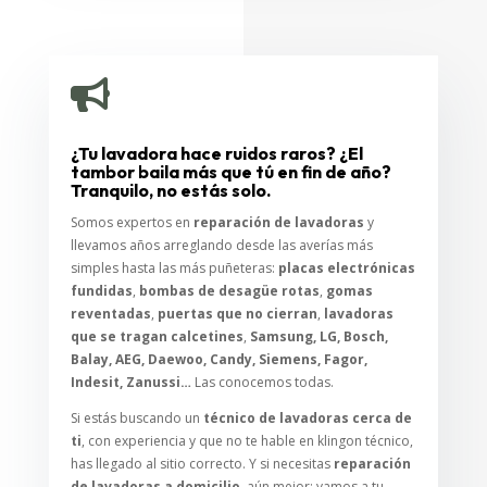

¿Tu lavadora hace ruidos raros? ¿El
tambor baila más que tú en fin de año?
Tranquilo, no estás solo.
Somos expertos en
reparación de lavadoras
y
llevamos años arreglando desde las averías más
simples hasta las más puñeteras:
placas electrónicas
fundidas
,
bombas de desagüe rotas
,
gomas
reventadas
,
puertas que no cierran
,
lavadoras
que se tragan calcetines
,
Samsung, LG, Bosch,
Balay, AEG, Daewoo, Candy, Siemens, Fagor,
Indesit, Zanussi…
Las conocemos todas.
Si estás buscando un
técnico de lavadoras cerca de
ti
, con experiencia y que no te hable en klingon técnico,
has llegado al sitio correcto. Y si necesitas
reparación
de lavadoras a domicilio
, aún mejor: vamos a tu