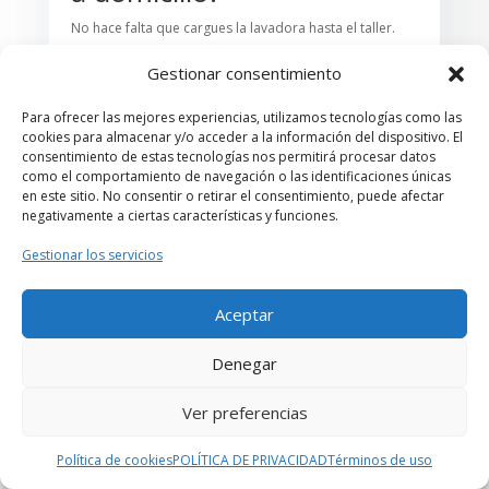
No hace falta que cargues la lavadora hasta el taller.
Vamos a tu casa.
Técnicos de lavadoras a domicilio,
Gestionar consentimiento
sin letra pequeña ni excusas. Llegamos, revisamos,
explicamos y solucionamos.
Para ofrecer las mejores experiencias, utilizamos tecnologías como las
¿Dónde?
En toda la ciudad de Barcelona y
cookies para almacenar y/o acceder a la información del dispositivo. El
alrededores.
consentimiento de estas tecnologías nos permitirá procesar datos
como el comportamiento de navegación o las identificaciones únicas
Nos buscan con frases como:
en este sitio. No consentir o retirar el consentimiento, puede afectar
negativamente a ciertas características y funciones.
arreglar lavadora cerca de mí
reparación de lavadora a domicilio
Gestionar los servicios
mecánico de lavadoras a domicilio
servicio técnico de lavadoras LG, Samsung, Bosch cerca
Aceptar
de mí
Denegar
Y sí,
aparecemos en Google
. Por algo será.
Ver preferencias
🔧 Marcas que reparamos
cada semana
Política de cookies
POLÍTICA DE PRIVACIDAD
Términos de uso