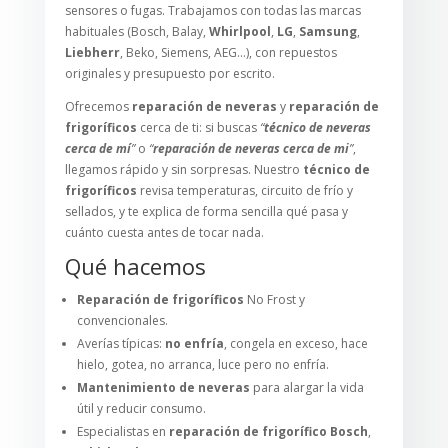
sensores o fugas. Trabajamos con todas las marcas
habituales (Bosch, Balay,
Whirlpool
,
LG
,
Samsung
,
Liebherr
, Beko, Siemens, AEG…), con repuestos
originales y presupuesto por escrito.
Ofrecemos
reparación de neveras
y
reparación de
frigoríficos
cerca de ti: si buscas
“
técnico de neveras
cerca de mí
”
o
“
reparación de neveras cerca de mi
”
,
llegamos rápido y sin sorpresas. Nuestro
técnico de
frigoríficos
revisa temperaturas, circuito de frío y
sellados, y te explica de forma sencilla qué pasa y
cuánto cuesta antes de tocar nada.
Qué hacemos
Reparación de frigoríficos
No Frost y
convencionales.
Averías típicas:
no enfría
, congela en exceso, hace
hielo, gotea, no arranca, luce pero no enfría.
Mantenimiento de neveras
para alargar la vida
útil y reducir consumo.
Especialistas en
reparación de frigorífico Bosch
,