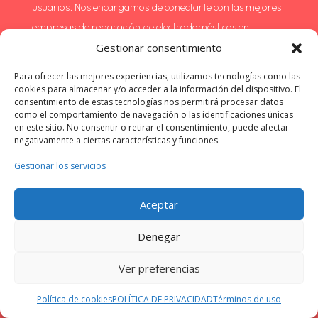
usuarios. Nos encargamos de conectarte con las mejores
empresas de reparación de electrodomésticos en
Valencia sin coste alguno para ti.
Gestionar consentimiento
Para ofrecer las mejores experiencias, utilizamos tecnologías como las
¿Es más barato si contacto directamente con
cookies para almacenar y/o acceder a la información del dispositivo. El
la empresa de reparaciones en Badalona?
consentimiento de estas tecnologías nos permitirá procesar datos
como el comportamiento de navegación o las identificaciones únicas
No, las empresas de nuestra red en Alicante ofrecen
en este sitio. No consentir o retirar el consentimiento, puede afectar
negativamente a ciertas características y funciones.
precios competitivos y, en muchos casos, tarifas
exclusivas para nuestros clientes. Además, te beneficias
Gestionar los servicios
de la seguridad y la calidad garantizadas por nuestra
Aceptar
selección de proveedores.
Denegar
¿Quién responde en caso de problemas con la
reparación de mi electrodoméstico?
Ver preferencias
Si surge algún problema con la reparación, puedes
Política de cookies
POLÍTICA DE PRIVACIDAD
Términos de uso
ponerte en contacto tanto con la empresa que realizó el