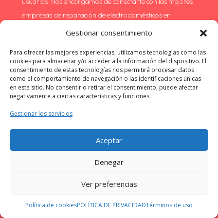
usuarios. Nos encargamos de conectarte con las mejores
empresas de reparación de electrodomésticos en
Valencia sin coste alguno para ti.
Gestionar consentimiento
Para ofrecer las mejores experiencias, utilizamos tecnologías como las
¿Es más barato si contacto directamente con
cookies para almacenar y/o acceder a la información del dispositivo. El
la empresa de reparaciones en Alicante?
consentimiento de estas tecnologías nos permitirá procesar datos
como el comportamiento de navegación o las identificaciones únicas
No, las empresas de nuestra red en Alicante ofrecen
en este sitio. No consentir o retirar el consentimiento, puede afectar
negativamente a ciertas características y funciones.
precios competitivos y, en muchos casos, tarifas
exclusivas para nuestros clientes. Además, te beneficias
Gestionar los servicios
de la seguridad y la calidad garantizadas por nuestra
selección de proveedores.
Aceptar
Denegar
¿Quién responde en caso de problemas con la
reparación de mi electrodoméstico?
Ver preferencias
Si surge algún problema con la reparación, puedes
Política de cookies
POLÍTICA DE PRIVACIDAD
Términos de uso
ponerte en contacto tanto con la empresa que realizó el